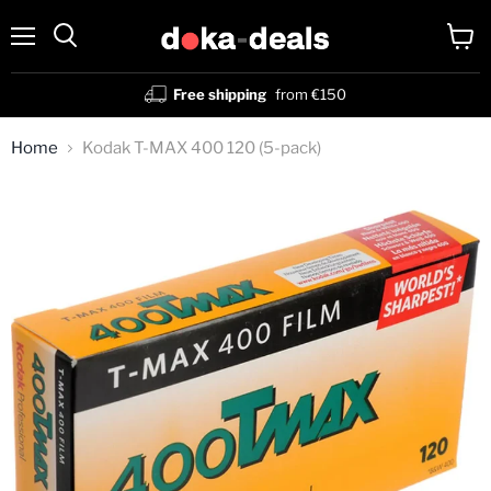
Menu
View
Search
cart
Free shipping
from €150
Home
Kodak T-MAX 400 120 (5-pack)