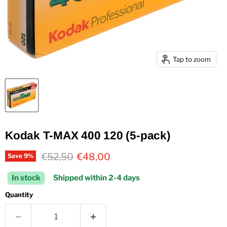
Tap to zoom
Kodak T-MAX 400 120 (5-pack)
Original price
Current price
€52,50
€48,00
Save
9
%
In stock
Shipped within 2-4 days
Quantity