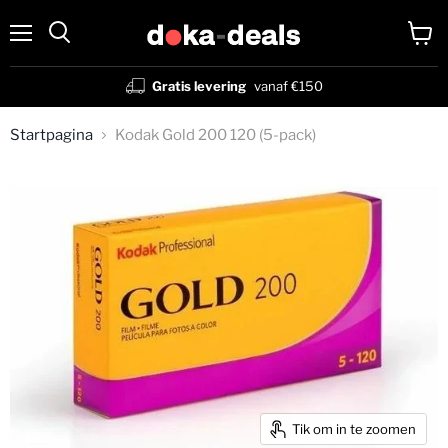
Menu
Winke
Zoeken
bekijk
Gratis levering
vanaf €150
Startpagina
Kodak Gold 200 120 (5-pack)
Tik om in te zoomen