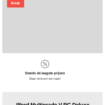
Bekijk
Steeds de laagste prijzen
G
Daar streven we naar!
Ilford Multigrade V RC Deluxe