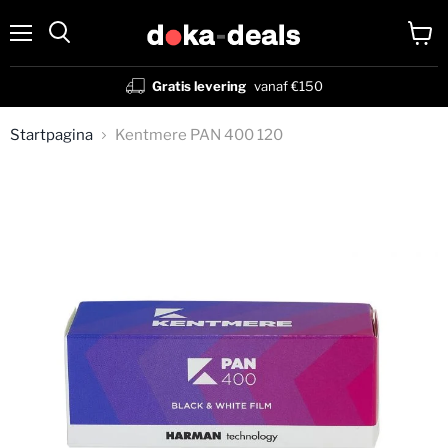
Menu
Winke
Zoeken
bekijk
Gratis levering
vanaf €150
Startpagina
Kentmere PAN 400 120