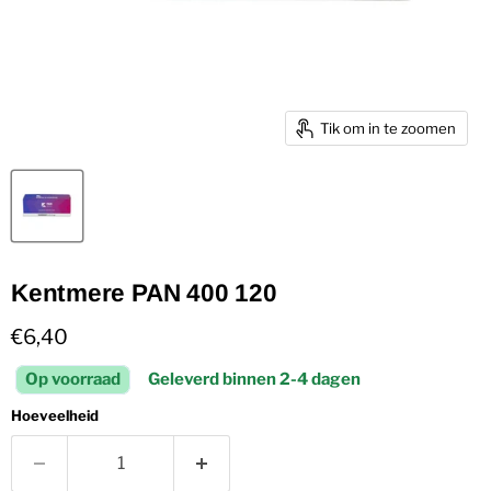
Tik om in te zoomen
Kentmere PAN 400 120
Huidige prijs
€6,40
Op voorraad
Geleverd binnen 2-4 dagen
Hoeveelheid