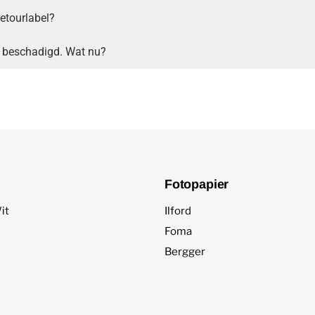
retourlabel?
jn beschadigd. Wat nu?
Fotopapier
it
Ilford
Foma
Bergger