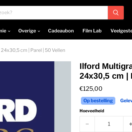
mie
Overige
Cadeaubon
Film Lab
Veelgest
24x30,5 cm | Parel | 50 Vellen
Ilford Multig
24x30,5 cm | 
Huidige prijs
€125,00
Op bestelling
Gele
Hoeveelheid