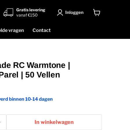
Gratis levering
Inloggen
vanaf €150
Winkelwagen
bekijken
elde vragen
Contact
rade RC Warmtone |
Parel | 50 Vellen
verd binnen 10-14 dagen
In winkelwagen