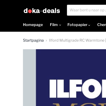
Homepage
Film
Fotopapier
Che
Startpagina
Ilford Multigrade RC Warmtone | 