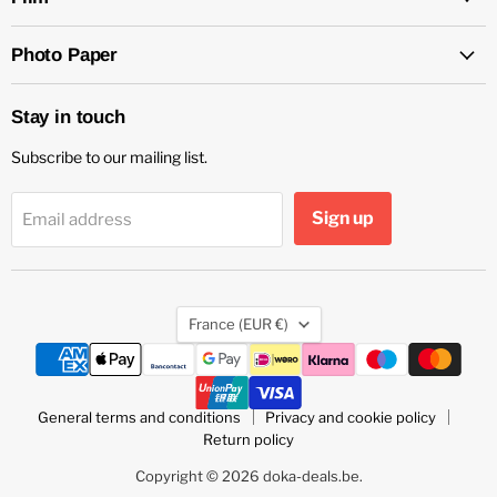
Photo Paper
Stay in touch
Subscribe to our mailing list.
Sign up
Email address
Country
France
(EUR €)
General terms and conditions
Privacy and cookie policy
Return policy
Copyright © 2026 doka-deals.be.