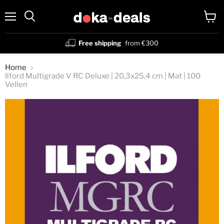
Menu
View
Search
cart
Free shipping
from €300
Home
Ilford Multigrade V RC Deluxe | 20,3x25,4 cm | Mat | 100
Vellen