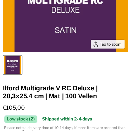
Tap to zoom
Ilford Multigrade V RC Deluxe |
20,3x25,4 cm | Mat | 100 Vellen
Current price
€105,00
Low stock (2)
Shipped within 2-4 days
Please note a delivery time of 10-14 days, if more items are ordered than