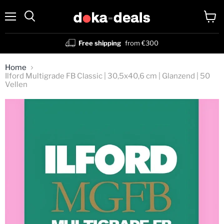
Menu
View
Search
cart
Free shipping
from €300
Home
Ilford Multigrade FB Classic | 30,5x40,6 cm | Glanzend | 50
Vellen