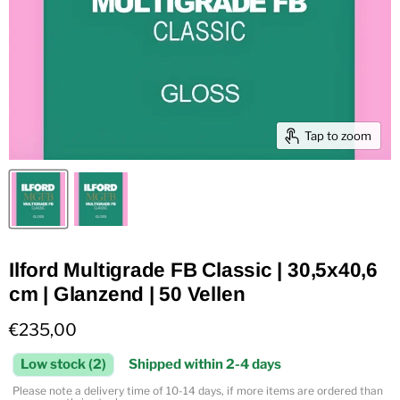
Tap to zoom
Ilford Multigrade FB Classic | 30,5x40,6
cm | Glanzend | 50 Vellen
Current price
€235,00
Low stock (2)
Shipped within 2-4 days
Please note a delivery time of 10-14 days, if more items are ordered than