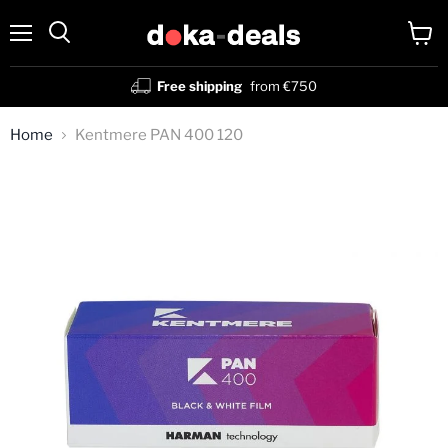
Menu
View
Search
cart
Free shipping
from €750
Home
Kentmere PAN 400 120