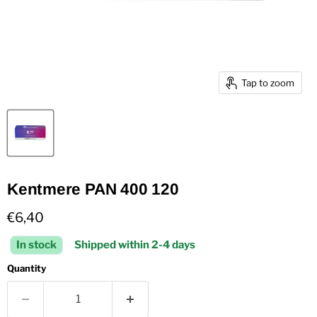
Tap to zoom
Kentmere PAN 400 120
Current price
€6,40
In stock
Shipped within 2-4 days
Quantity