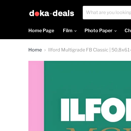
Home Page
Film
Photo Paper
Ch
Home
Ilford Multigrade FB Classic | 50,8x61 