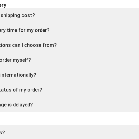
ery
 shipping cost?
ery time for my order?
tions can I choose from?
 order myself?
internationally?
status of my order?
ge is delayed?
ms?