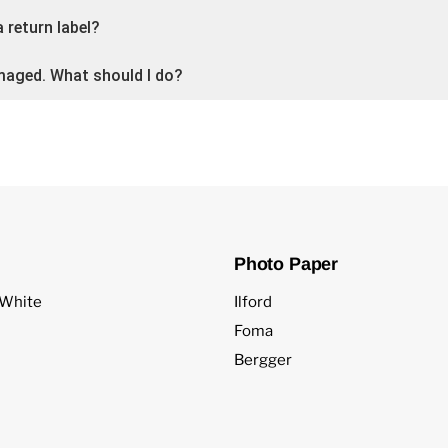
a return label?
maged. What should I do?
Photo Paper
 White
Ilford
Foma
Bergger