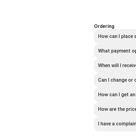
Ordering
How can I place 
What payment opt
When will I rece
Can I change or 
How can I get an
How are the pric
I have a complai