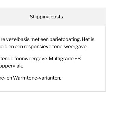
Shipping costs
re vezelbasis met een barietcoating. Het is
rheid en een responsieve tonerweergave.
tmuntende toonweergave. Multigrade FB
 oppervlak.
ne- en Warmtone-varianten
.