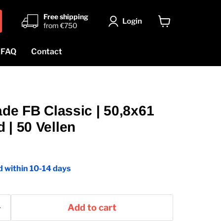
Free shipping
Login
from €750
View
cart
FAQ
Contact
rade FB Classic | 50,8x61
 | 50 Vellen
 within 10-14 days
Add to cart