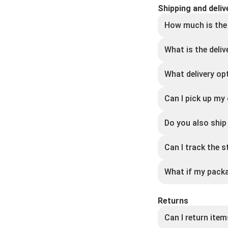
Shipping and deliv
How much is the
What is the deliv
What delivery op
Can I pick up my
Do you also ship 
Can I track the 
What if my packa
Returns
Can I return ite