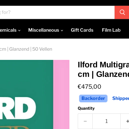
emicals
Miscellaneous
Gift Cards
Film Lab
cm | Glanzend | 50 Vellen
Ilford Multig
cm | Glanzend
Current price
€475,00
Backorder
Shipped
Quantity