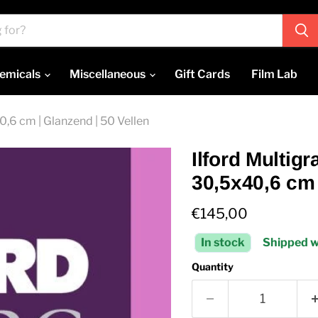
emicals
Miscellaneous
Gift Cards
Film Lab
0,6 cm | Glanzend | 50 Vellen
Ilford Multig
30,5x40,6 cm 
Current price
€145,00
In stock
Shipped w
Quantity