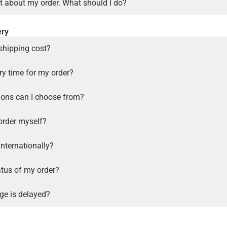
t about my order. What should I do?
ery
shipping cost?
ry time for my order?
ions can I choose from?
order myself?
internationally?
atus of my order?
ge is delayed?