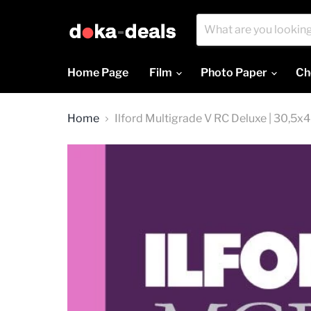
Home Page
Film
Photo Paper
Ch
Home
Ilford Multigrade V RC Deluxe | 30,5x4