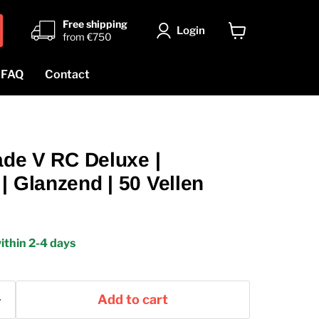
Free shipping
Login
from €750
View
cart
FAQ
Contact
rade V RC Deluxe |
| Glanzend | 50 Vellen
ithin 2-4 days
Add to cart