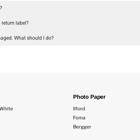
s?
 return label?
aged. What should I do?
Photo Paper
 White
Ilford
Foma
Bergger