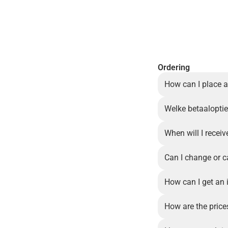
Ordering
How can I place a
Welke betaalopties
When will I recei
Can I change or c
How can I get an 
How are the price