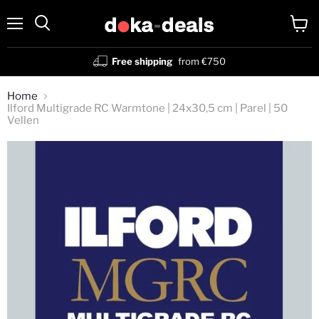
Menu
View
Search
cart
Free shipping
from €750
Home
Ilford Multigrade RC Warmtone | 24x30,5 cm | Parel | 50
Vellen